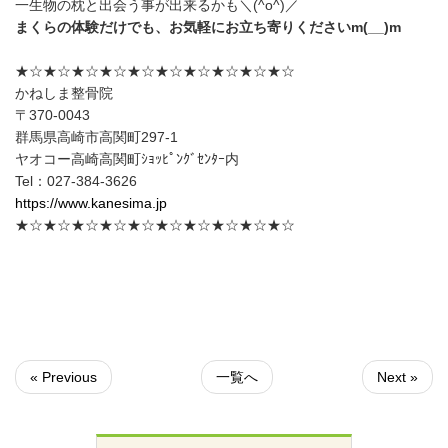
一生物の枕と出会う事が出来るかも＼(^o^)／
まくらの体験だけでも、お気軽にお立ち寄りくださいm(__)m
★☆★☆★☆★☆★☆★☆★☆★☆★☆★☆
かねしま整骨院
〒370-0043
群馬県高崎市高関町297-1
ヤオコー高崎高関町ｼｮｯﾋﾟﾝｸﾞｾﾝﾀｰ内
Tel：027-384-3626
https://www.kanesima.jp
★☆★☆★☆★☆★☆★☆★☆★☆★☆★☆
« Previous
一覧へ
Next »