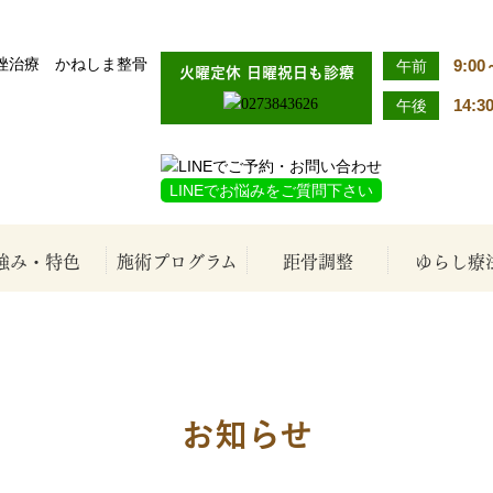
県高崎市で交通事故のケガ、腰痛、捻挫治療なら「かねしま整骨院」へ
9:00
午前
火曜定休 日曜祝日も診療
14:3
午後
LINEでお悩みをご質問下さい
強み・特色
施術プログラム
距骨調整
ゆらし療
急な症状・保険治療
交通事故治療
お知らせ