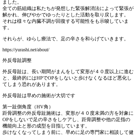
ました。
全ての筋組織は私たちが発想した緊張解消法によって緊張が
解かれ、伸びやかでゆったりとした活動を取り戻します。
それは様々な内臓不調が回復する可能性をも示唆していま
す。
それらが、ゆらし療法で、足の辛さを和らげていきます。
https://yurashi.net/about/
外反母趾調整
外反母趾は、長い期間がまんをして変形が４０度以上に進む
と、最終的にはHPでOPをしないと歩けなくなるほど悪化し
てしまう恐れがあります。
外反母趾は早めの施術が大切です
第一趾側角度（HV角）
距骨調整の外反母趾施術は、変形が４０度未満の方を対象に
OPをしないで足の辛さをしケアし、距骨調整や他の足指の
機能向上と形の成型を目指しています。
歩けなくなってしまう前に、早めに足の専門家に相談して健