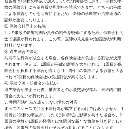
被害者は1回目の事故で加入していた保険会社に加え、2回目の事
故の保険会社にも治療費や慰謝料を請求できます。どちらの事故
による損害なのかを明確にするため、医師の診断書や治療経過の
記録が重要になります。
② 保険会社同士の協議
2つの事故の影響範囲や責任の割合を明確にするため、保険会社同
士で協議が行われます。この際、医師の意見書や治療記録が判断
材料となります。
③ 過失割合の決定
共同不法行為が成立する場合、各保険会社が負担する割合が決定
されます。例えば、1回目の事故の影響が大きければ、1回目の保
険会社が負担する割合が高くなり、2回目の事故による影響が大き
ければ2回目の保険会社の負担割合が高くなります。
④ 示談交渉・賠償金の支払い
過失割合が決まった後、被害者との示談交渉が進み、最終的に賠
償金の支払いが行われます。
3. 共同不法行為が成立しない場合の対応
すべてのケースで共同不法行為が成立するわけではありません。1
回目と2回目の事故がまったく別の部位に影響を与えた場合や、2
回目の事故が1回目の怪我とは無関係な新たな負傷を引き起こした
場合、各事故の保険会社がそれぞれ対応することになります。