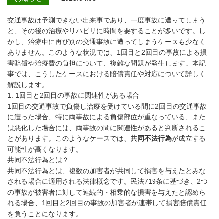
交通事故は予測できない出来事であり、一度事故に遭ってしまう
と、その後の治療やリハビリに時間を要することが多いです。し
かし、治療中に再び別の交通事故に遭ってしまうケースも少なく
ありません。このような状況では、1回目と2回目の事故による損
害賠償や治療費の負担について、複雑な問題が発生します。本記
事では、こうしたケースにおける賠償責任や対応について詳しく
解説します。
1. 1回目と2回目の事故に関連性がある場合
1回目の交通事故で負傷し治療を受けている間に2回目の交通事故
に遭った場合、特に両事故による負傷部位が重なっている、また
は悪化した場合には、両事故の間に関連性があると判断されるこ
とがあります。このようなケースでは、
共同不法行為
が成立する
可能性が高くなります。
共同不法行為とは？
共同不法行為とは、複数の加害者が共同して損害を与えたとみな
される場合に適用される法律概念です。民法719条に基づき、2つ
の事故が被害者に対して連続的・相乗的な損害を与えたと認めら
れる場合、1回目と2回目の事故の加害者が連帯して損害賠償責任
を負うことになります。