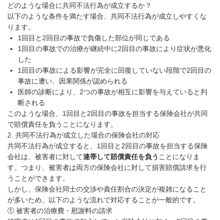
どのような場合に共同不法行為が成立するか？
以下のような条件を満たす場合、共同不法行為が成立しやすくな
ります。
1回目と2回目の事故で負傷した部位が同じである
1回目の事故での治療が継続中に2回目の事故により症状が悪化
した
1回目の事故による影響が完全に回復していない段階で2回目の
事故に遭い、因果関係が認められる
医師の診断により、2つの事故が相互に影響を与えていると判
断される
このような場合、1回目と2回目の事故を担当する保険会社が共同
で賠償責任を負うことになります。
2. 共同不法行為が成立した場合の保険会社の対応
共同不法行為が成立すると、1回目と2回目の事故を担当する保険
会社は、被害者に対して
連帯して賠償責任を負う
ことになりま
す。つまり、被害者は両方の保険会社に対して損害賠償請求を行
うことができます。
しかし、保険会社同士の交渉や責任割合の決定が複雑になること
が多いため、以下のような流れで対応することが一般的です。
① 被害者の治療費・慰謝料の請求